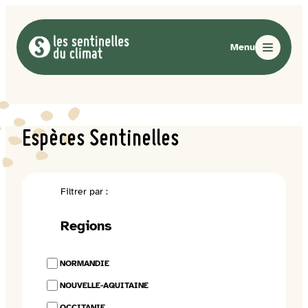
Aller
au
contenu
Espèces Sentinelles
Filtrer par :
Regions
NORMANDIE
NOUVELLE-AQUITAINE
OCCITANIE